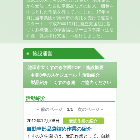
歳以上の人たち30人ほどが通い、地元企業
から受注した自動車部品などの封入、梱包を
中心とした作業を行っていました。15年４
月に当事業団が池田市の委託を受けて運営を
スタート。平成20年10月に自立支援法に基
づく多機能型の障害福祉サービス事業（生活
介護、就労移行支援）へ移行しました。
施設運営
池田市立くすのき学園TOP
施設概要
令和8年のスケジュール
活動紹介
製品紹介
くすのき庵
ご協力ください
活動紹介
« 前のページ
1/1
次のページ »
2012年12月08日
受託作業の紹介
自動車部品袋詰め作業の紹介
くすのき学園では、受託作業として、自動