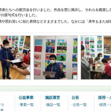
用者たちへの慰労会を行いました。作品を壁に掲示し、それらを鑑賞し
”の授与式を行いました。
情や照れ笑いに似た表情などさまざまでした。なかには「来年もまた頑
。
公益事業
施設運営
公告
採用・
さつ
事業一覧
施設一覧
公告一覧
採用・
事業