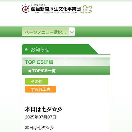
ページメニュー選択…
お知らせ
◀ TOPICS一覧
その他
すみれ工房
本日は七夕☆彡
2025年07月07日
本日は七夕☆彡